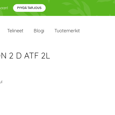
maan!
PYYDÄ TARJOUS
Telineet
Blogi
Tuotemerkit
N 2 D ATF 2L
ul