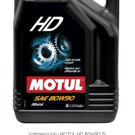
Vaihteistoöljy MOTUL HD 80W90 5L