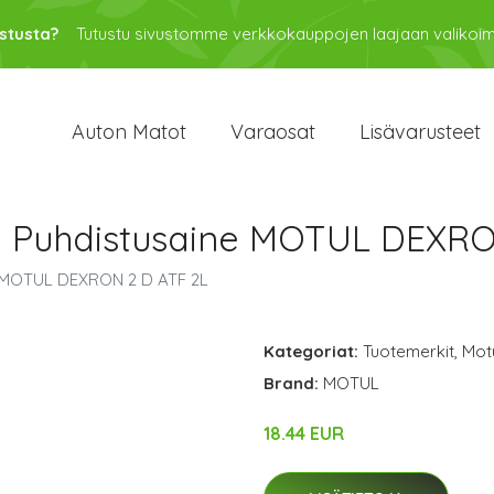
stusta?
Tutustu sivustomme verkkokauppojen laajaan valikoi
Auton Matot
Varaosat
Lisävarusteet
n Puhdistusaine MOTUL DEXRO
e MOTUL DEXRON 2 D ATF 2L
Kategoriat:
Tuotemerkit
,
Mot
Brand:
MOTUL
18.44 EUR