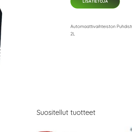
LISÄTIETOJA
Automaattivaihteiston Puhdi
2L
Suositellut tuotteet