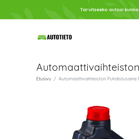
Tarvitseeko autosi kunno
Automaattivaihteisto
Etusivu
Automaattivaihteiston Puhdistusain