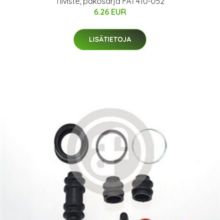
Tiiviste, pakosarja FA1 410-052
6.26 EUR
LISÄTIETOJA