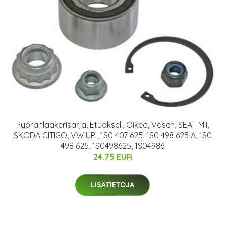
Pyöränlaakerisarja, Etuakseli, Oikea, Vasen, SEAT Mii,
SKODA CITIGO, VW UP!, 1S0 407 625, 1S0 498 625 A, 1S0
498 625, 1S0498625, 1S04986
24.75 EUR
LISÄTIETOJA