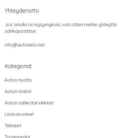
Yhteydenotto
Jos sinulla on kysymyksiä, voit ottaa meihin yhteyttä
sähköpostitse:
info@autotieto.net
Kategoriat
Auton huolto
Auton matot
Auton sähkötarvikkeet
Lisävarusteet
Telineet
Tuotemerkit