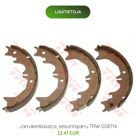
LISÄTIETOJA
Jarrukenkäsarja, seisontajarru TRW GS8716
22.41 EUR