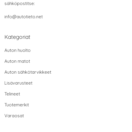
sähköpostitse:
info@autotieto.net
Kategoriat
Auton huolto
Auton matot
Auton sähkötarvikkeet
Lisävarusteet
Telineet
Tuotemerkit
Varaosat