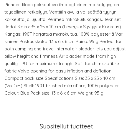
Pieneen tilaan pakkautuva ilmatäytteinen matkatyyny on
täydellinen retkeilyyn. Venttiilin avulla voi säätää tyynyn
korkeutta ja lujuutta. Pehmeä mikrokuitukangas. Tekniset
tiedot Koko: 35 x 25 x 10 cm (Leveys x Syvyys x Korkeus)
Kangas: 190T harjattua mikrokuitua, 100% polyesteriä Väri:
sininen Pakkauskoko: 13 x 6 x 6 cm Paino: 95 g Perfect for
both camping and travel Internal air bladder lets you adjust
pillow height and firmness Air bladder made from high
quality TPU for maximum strenght Soft touch microfibre
fabric Valve opening for easy inflation and deflation
Compact pack size Specifications Size: 35 x 25 x 10 cm
(WxDxH) Shell: 190T brushed microfibre, 100% polyester
Colour: Blue Pack size: 13 x 6 x 6 cm Weight: 95 g
Suositellut tuotteet