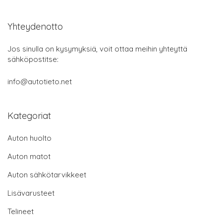
Yhteydenotto
Jos sinulla on kysymyksiä, voit ottaa meihin yhteyttä
sähköpostitse:
info@autotieto.net
Kategoriat
Auton huolto
Auton matot
Auton sähkötarvikkeet
Lisävarusteet
Telineet