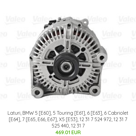
Laturi, BMW 5 [E60], 5 Touring [E61], 6 [E63], 6 Cabriolet
[E64], 7 [E65, E66, E67], X5 [E53], 12 31 7 524 972, 12 31 7
525 440, 12 31 7
469.01 EUR