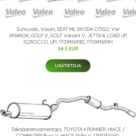
Sumuvalo, Vasen, SEAT Mii, SKODA CITIGO, VW
AMAROK, GOLF V, GOLF Variant V, JETTA III, LOAD UP,
SCIROCCO, UP!, 1T0941699D, 1T0941699H
54.5 EUR
LISÄTIETOJA
Takaäänenvaimentaja, TOYOTA 4 RUNNER, HIACE /
COMMUTER Buss V, HIACE Skåp V, 1743030060,