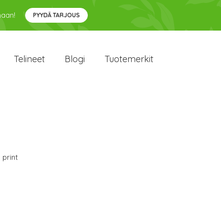
maan!
PYYDÄ TARJOUS
Telineet
Blogi
Tuotemerkit
 print