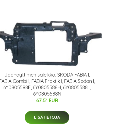
Jäähdyttimen säleikkö, SKODA FABIA I,
FABIA Combi I, FABIA Praktik I, FABIA Sedan I,
6Y0805588F, 6Y0805588H, 6Y0805588L,
6Y0805588N
67.51 EUR
LISÄTIETOJA