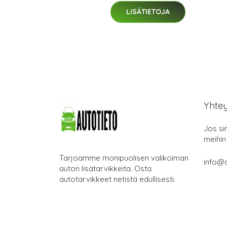
LISÄTIETOJA
Yhte
Jos si
meihin
Tarjoamme monipuolisen valikoiman
info@a
auton lisätarvikkeita. Osta
autotarvikkeet netistä edullisesti.