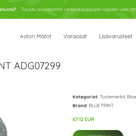
stusta?
Tutustu sivustomme verkkokauppojen laajaan valikoi
Auton Matot
Varaosat
Lisävarusteet
RINT ADG07299
Kategoriat:
Tuotemerkit
,
Blue
Brand:
BLUE PRINT
67.12 EUR