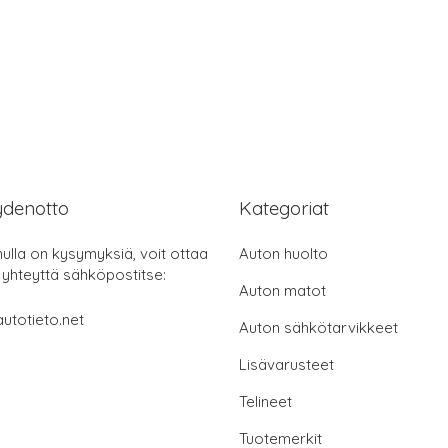
ydenotto
Kategoriat
nulla on kysymyksiä, voit ottaa
Auton huolto
 yhteyttä sähköpostitse:
Auton matot
utotieto.net
Auton sähkötarvikkeet
Lisävarusteet
Telineet
Tuotemerkit