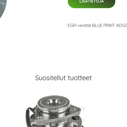
LISÄTIETOJA
EGR-venttiili BLUE PRINT ADG
Suositellut tuotteet