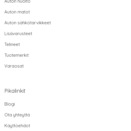
Auton huolto
Auton matot
Auton sähkötarvikkeet
Lisävarusteet
Telineet
Tuotemerkit
Varaosat
Pikalinkit
Blogi
Ota yhteyttä
Käyttöehdot