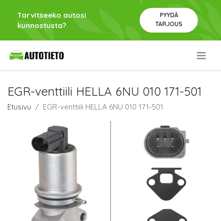
Tarvitseeko autosi
PYYDÄ
TARJOUS
kunnostusta?
.
EGR-venttiili HELLA 6NU 010 171-501
Etusivu
EGR-venttiili HELLA 6NU 010 171-501