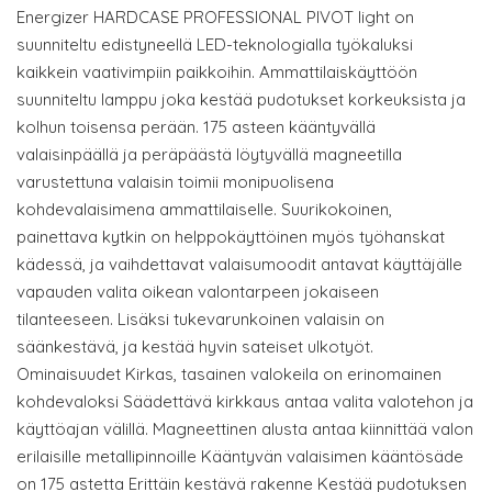
Energizer HARDCASE PROFESSIONAL PIVOT light on
suunniteltu edistyneellä LED-teknologialla työkaluksi
kaikkein vaativimpiin paikkoihin. Ammattilaiskäyttöön
suunniteltu lamppu joka kestää pudotukset korkeuksista ja
kolhun toisensa perään. 175 asteen kääntyvällä
valaisinpäällä ja peräpäästä löytyvällä magneetilla
varustettuna valaisin toimii monipuolisena
kohdevalaisimena ammattilaiselle. Suurikokoinen,
painettava kytkin on helppokäyttöinen myös työhanskat
kädessä, ja vaihdettavat valaisumoodit antavat käyttäjälle
vapauden valita oikean valontarpeen jokaiseen
tilanteeseen. Lisäksi tukevarunkoinen valaisin on
säänkestävä, ja kestää hyvin sateiset ulkotyöt.
Ominaisuudet Kirkas, tasainen valokeila on erinomainen
kohdevaloksi Säädettävä kirkkaus antaa valita valotehon ja
käyttöajan välillä. Magneettinen alusta antaa kiinnittää valon
erilaisille metallipinnoille Kääntyvän valaisimen kääntösäde
on 175 astetta Erittäin kestävä rakenne Kestää pudotuksen