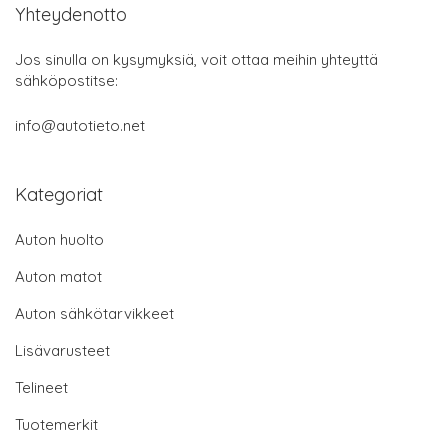
Yhteydenotto
Jos sinulla on kysymyksiä, voit ottaa meihin yhteyttä
sähköpostitse:
info@autotieto.net
Kategoriat
Auton huolto
Auton matot
Auton sähkötarvikkeet
Lisävarusteet
Telineet
Tuotemerkit