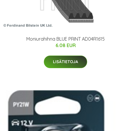
Moniurahihna BLUE PRINT AD04R1615
6.08 EUR
LISÄTIETOJA