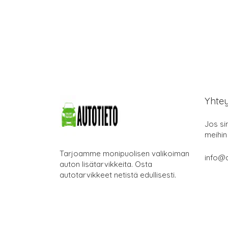
Yhte
Jos si
meihin
Tarjoamme monipuolisen valikoiman
info@a
auton lisätarvikkeita. Osta
autotarvikkeet netistä edullisesti.