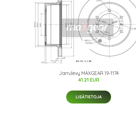
Jarrulevy MAXGEAR 19-1174
41.21 EUR
LISÄTIETOJA