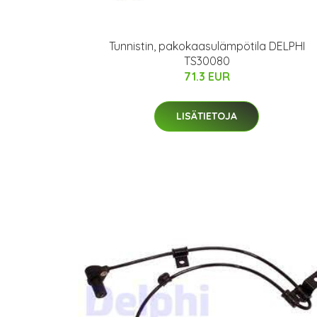
Tunnistin, pakokaasulämpötila DELPHI
TS30080
71.3 EUR
LISÄTIETOJA