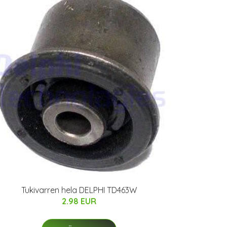
Tukivarren hela DELPHI TD463W
2.98 EUR