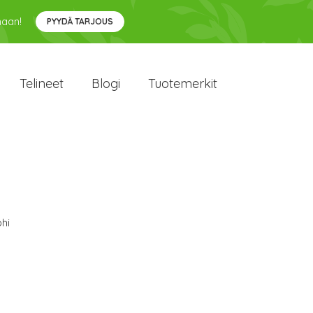
maan!
PYYDÄ TARJOUS
Telineet
Blogi
Tuotemerkit
hi