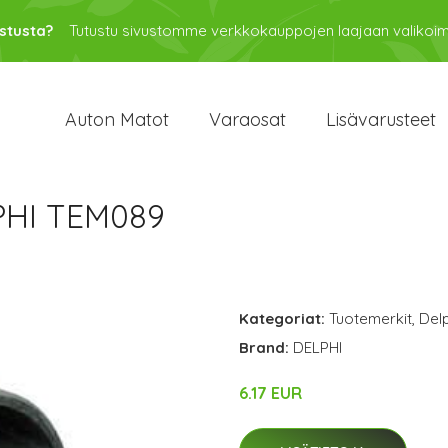
stusta?
Tutustu sivustomme verkkokauppojen laajaan valikoi
Auton Matot
Varaosat
Lisävarusteet
PHI TEM089
Kategoriat:
Tuotemerkit
,
Delp
Brand:
DELPHI
6.17 EUR