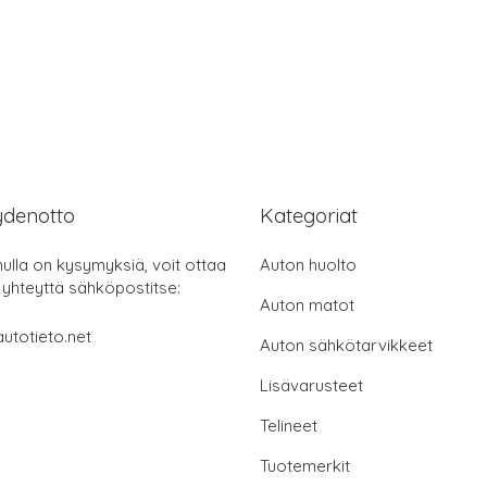
ydenotto
Kategoriat
nulla on kysymyksiä, voit ottaa
Auton huolto
 yhteyttä sähköpostitse:
Auton matot
utotieto.net
Auton sähkötarvikkeet
Lisävarusteet
Telineet
Tuotemerkit