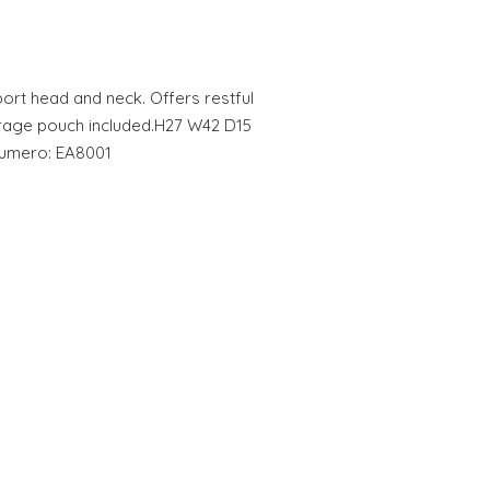
ort head and neck. Offers restful
orage pouch included.H27 W42 D15
enumero: EA8001