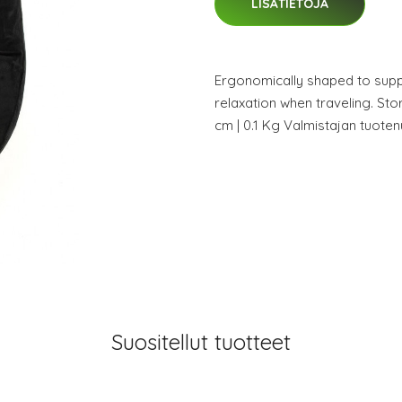
LISÄTIETOJA
Ergonomically shaped to supp
relaxation when traveling. St
cm | 0.1 Kg Valmistajan tuot
Suositellut tuotteet