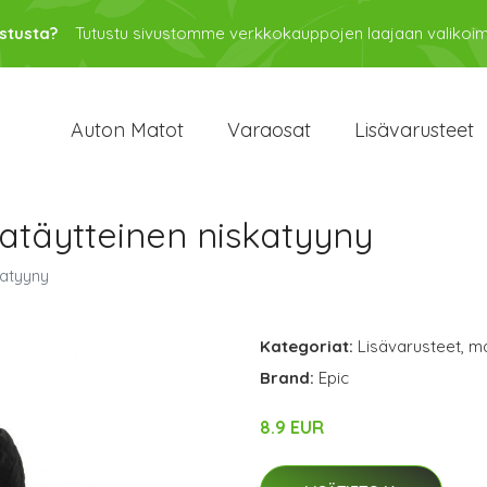
stusta?
Tutustu sivustomme verkkokauppojen laajaan valikoi
Auton Matot
Varaosat
Lisävarusteet
atäytteinen niskatyyny
katyyny
Kategoriat:
Lisävarusteet
,
ma
Brand:
Epic
8.9 EUR