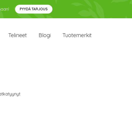
maan!
PYYDÄ TARJOUS
Telineet
Blogi
Tuotemerkit
tkatyynyt