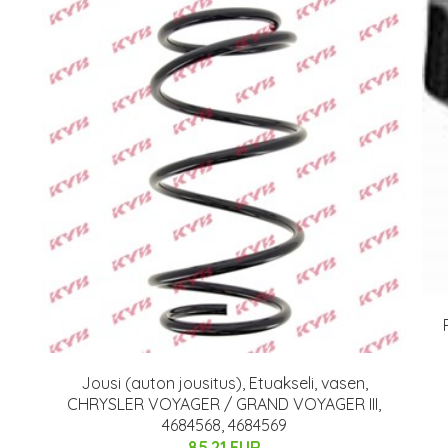
Jousi (auton jousitus), Etuakseli, vasen,
CHRYSLER VOYAGER / GRAND VOYAGER III,
4684568, 4684569
85.21 EUR