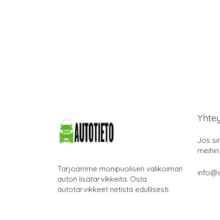
Yhte
Jos si
meihin
Tarjoamme monipuolisen valikoiman
info@a
auton lisätarvikkeita. Osta
autotarvikkeet netistä edullisesti.