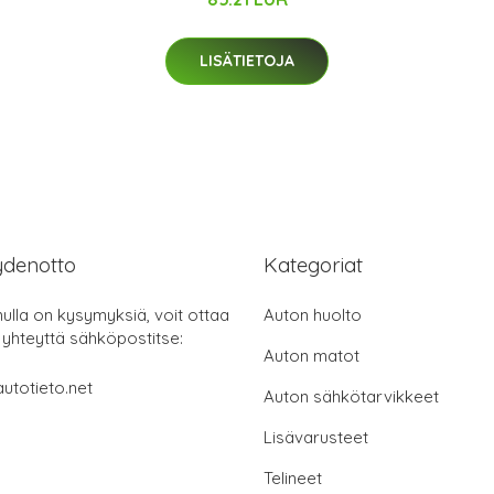
LISÄTIETOJA
ydenotto
Kategoriat
nulla on kysymyksiä, voit ottaa
Auton huolto
 yhteyttä sähköpostitse:
Auton matot
utotieto.net
Auton sähkötarvikkeet
Lisävarusteet
Telineet