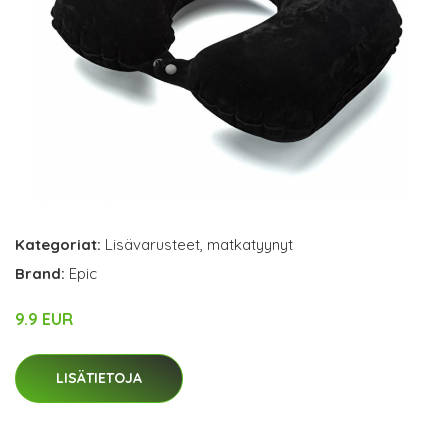
Kategoriat:
Lisävarusteet
,
matkatyynyt
Brand:
Epic
9.9 EUR
LISÄTIETOJA