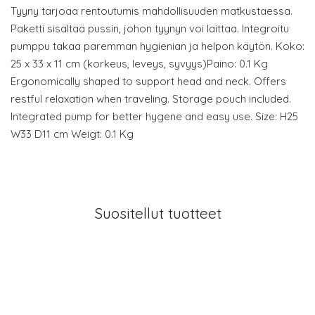
Tyyny tarjoaa rentoutumis mahdollisuuden matkustaessa.
Paketti sisältää pussin, johon tyynyn voi laittaa. Integroitu
pumppu takaa paremman hygienian ja helpon käytön. Koko:
25 x 33 x 11 cm (korkeus, leveys, syvyys)Paino: 0.1 Kg
Ergonomically shaped to support head and neck. Offers
restful relaxation when traveling. Storage pouch included.
Integrated pump for better hygene and easy use. Size: H25
W33 D11 cm Weigt: 0.1 Kg
Suositellut tuotteet