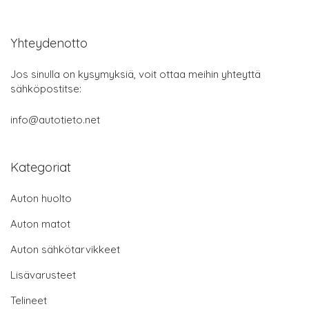
Yhteydenotto
Jos sinulla on kysymyksiä, voit ottaa meihin yhteyttä
sähköpostitse:
info@autotieto.net
Kategoriat
Auton huolto
Auton matot
Auton sähkötarvikkeet
Lisävarusteet
Telineet