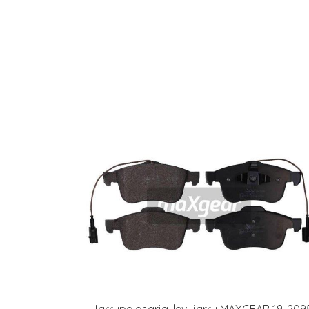
Jarrupalasarja, levyjarru MAXGEAR 19-209