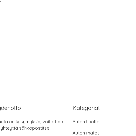
ydenotto
Kategoriat
nulla on kysymyksiä, voit ottaa
Auton huolto
 yhteyttä sähköpostitse:
Auton matot