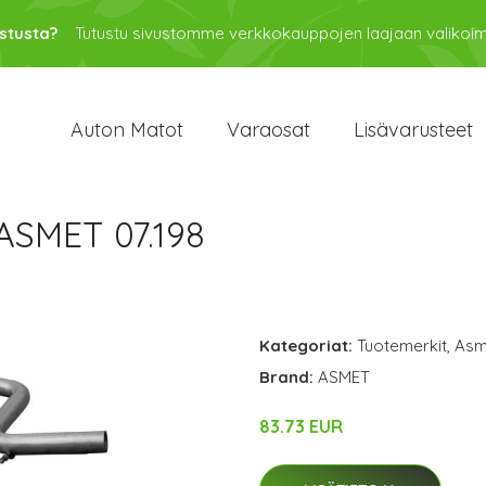
stusta?
Tutustu sivustomme verkkokauppojen laajaan valikoi
Auton Matot
Varaosat
Lisävarusteet
ASMET 07.198
Kategoriat:
Tuotemerkit
,
Asm
Brand:
ASMET
83.73 EUR