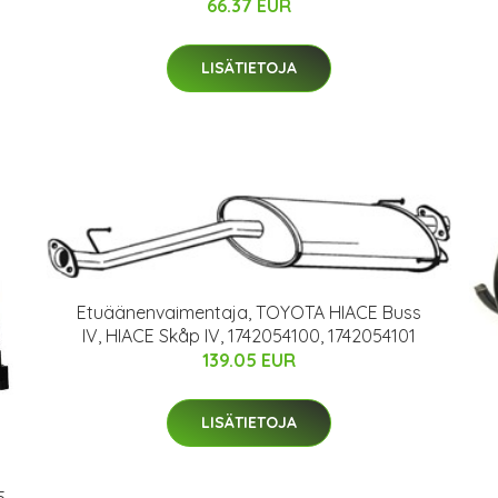
66.37 EUR
LISÄTIETOJA
Etuäänenvaimentaja, TOYOTA HIACE Buss
IV, HIACE Skåp IV, 1742054100, 1742054101
139.05 EUR
LISÄTIETOJA
5