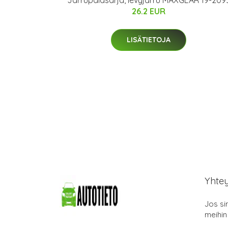
26.2 EUR
LISÄTIETOJA
Yhte
Jos si
meihin