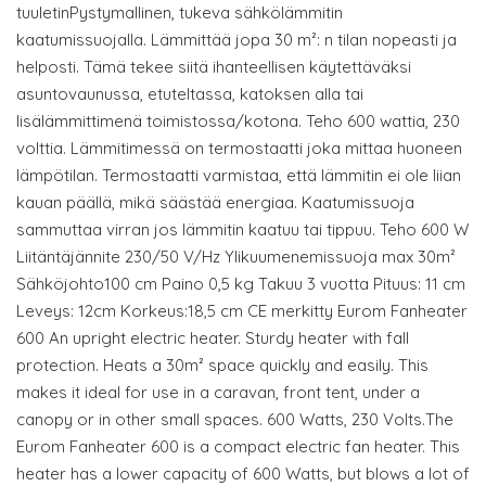
tuuletinPystymallinen, tukeva sähkölämmitin
kaatumissuojalla. Lämmittää jopa 30 m²: n tilan nopeasti ja
helposti. Tämä tekee siitä ihanteellisen käytettäväksi
asuntovaunussa, etuteltassa, katoksen alla tai
lisälämmittimenä toimistossa/kotona. Teho 600 wattia, 230
volttia. Lämmitimessä on termostaatti joka mittaa huoneen
lämpötilan. Termostaatti varmistaa, että lämmitin ei ole liian
kauan päällä, mikä säästää energiaa. Kaatumissuoja
sammuttaa virran jos lämmitin kaatuu tai tippuu. Teho 600 W
Liitäntäjännite 230/50 V/Hz Ylikuumenemissuoja max 30m²
Sähköjohto100 cm Paino 0,5 kg Takuu 3 vuotta Pituus: 11 cm
Leveys: 12cm Korkeus:18,5 cm CE merkitty Eurom Fanheater
600 An upright electric heater. Sturdy heater with fall
protection. Heats a 30m² space quickly and easily. This
makes it ideal for use in a caravan, front tent, under a
canopy or in other small spaces. 600 Watts, 230 Volts.The
Eurom Fanheater 600 is a compact electric fan heater. This
heater has a lower capacity of 600 Watts, but blows a lot of