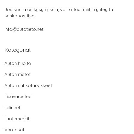
Jos sinulla on kysymyksiä, voit ottaa meihin yhteyttä
sähköpostitse:
info@autotieto.net
Kategoriat
Auton huolto
Auton matot
Auton sähkötarvikkeet
Lisävarusteet
Telineet
Tuotemerkit
Varaosat