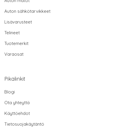
Auton matot
Auton sähkötarvikkeet
Lisävarusteet
Telineet
Tuotemerkit
Varaosat
Pikalinkit
Blogi
Ota yhteyttä
Käyttöehdot
Tietosuojakäytäntö