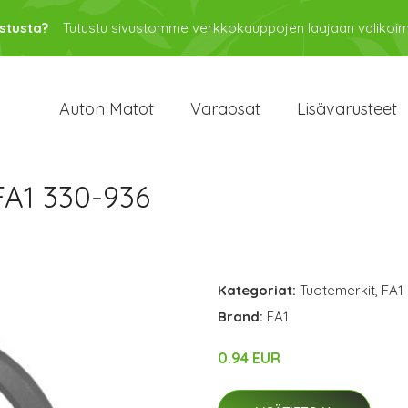
stusta?
Tutustu sivustomme verkkokauppojen laajaan valikoi
Auton Matot
Varaosat
Lisävarusteet
FA1 330-936
Kategoriat:
Tuotemerkit
,
FA1
Brand:
FA1
0.94 EUR