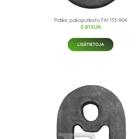
Pidike, pakoputkisto FA1 133-904
0.81 EUR
LISÄTIETOJA