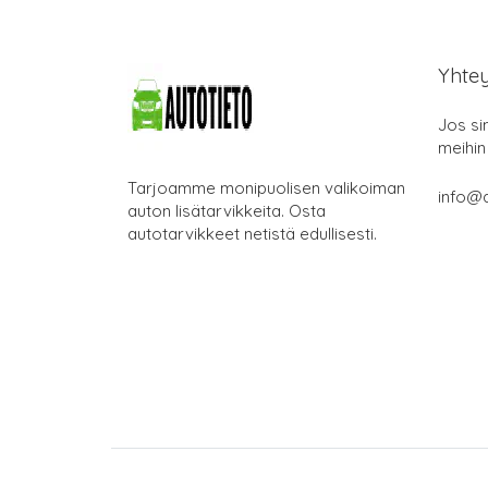
Yhte
Jos si
meihin
Tarjoamme monipuolisen valikoiman
info@a
auton lisätarvikkeita. Osta
autotarvikkeet netistä edullisesti.