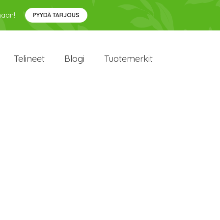
maan!
PYYDÄ TARJOUS
Telineet
Blogi
Tuotemerkit