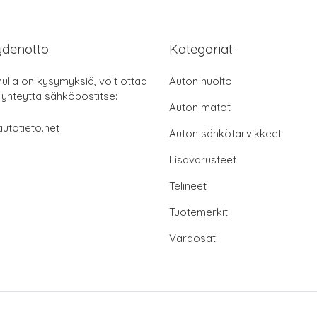
ydenotto
Kategoriat
nulla on kysymyksiä, voit ottaa
Auton huolto
 yhteyttä sähköpostitse:
Auton matot
utotieto.net
Auton sähkötarvikkeet
Lisävarusteet
Telineet
Tuotemerkit
Varaosat
© 2026 autotieto.net