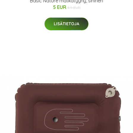
Basic Nature matkatyyny, sininen
5 EUR
8.9 EUR
LISÄTIETOJA