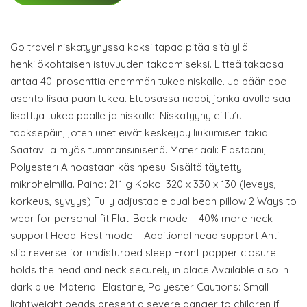
Go travel niskatyynyssä kaksi tapaa pitää sitä yllä
henkilökohtaisen istuvuuden takaamiseksi. Litteä takaosa
antaa 40-prosenttia enemmän tukea niskalle. Ja päänlepo-
asento lisää pään tukea. Etuosassa nappi, jonka avulla saa
lisättyä tukea päälle ja niskalle. Niskatyyny ei liu’u
taaksepäin, joten unet eivät keskeydy liukumisen takia.
Saatavilla myös tummansinisenä. Materiaali: Elastaani,
Polyesteri Ainoastaan käsinpesu. Sisältä täytetty
mikrohelmillä. Paino: 211 g Koko: 320 x 330 x 130 (leveys,
korkeus, syvyys) Fully adjustable dual bean pillow 2 Ways to
wear for personal fit Flat-Back mode – 40% more neck
support Head-Rest mode – Additional head support Anti-
slip reverse for undisturbed sleep Front popper closure
holds the head and neck securely in place Available also in
dark blue. Material: Elastane, Polyester Cautions: Small
lightweight beads present a severe danger to children if