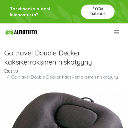
Tarvitseeko autosi
PYYDÄ
TARJOUS
kunnostusta?
.
Go travel Double Decker
kaksikerroksinen niskatyyny
Etusivu
Go travel Double Decker kaksikerroksinen niskatyyny