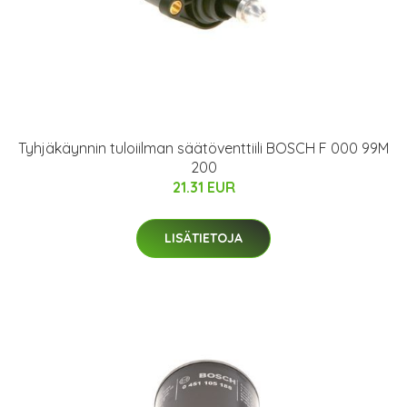
Tyhjäkäynnin tuloiilman säätöventtiili BOSCH F 000 99M
200
21.31 EUR
LISÄTIETOJA