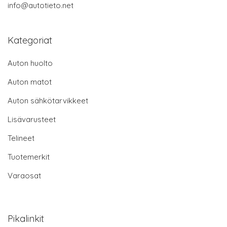
info@autotieto.net
Kategoriat
Auton huolto
Auton matot
Auton sähkötarvikkeet
Lisävarusteet
Telineet
Tuotemerkit
Varaosat
Pikalinkit