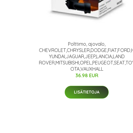
Polttimo, ajovalo,
CHEVROLET,CHRYSLER,DODGE,FIAT,FORD,
YUNDAI,JAGUAR,JEEP,LANCIA,LAND
ROVER,MITSUBISHI,OPEL,PEUGEOT,SEAT,TO
OTA,VAUXHALL
36.98 EUR
LISÄTIETOJA