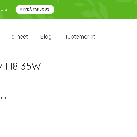
maan!
PYYDÄ TARJOUS
Telineet
Blogi
Tuotemerkit
V H8 35W
am