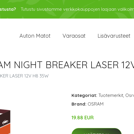
stusta?
Tutustu sivustomme verkkokauppojen laajaan valikoi
Auton Matot
Varaosat
Lisävarusteet
RAM NIGHT BREAKER LASER 12
AKER LASER 12V H8 35W
Kategoriat:
Tuotemerkit
,
Osr
Brand:
OSRAM
19.88 EUR