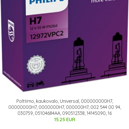
Polttimo, kaukovalo, Universal, 000000000H7,
00000000H7, 0000000H7, 000000H7, 002 544 00 94,
030759, 05104684AA, 090512338, 14145090, 16
15.25 EUR