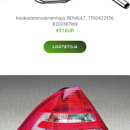
Keskiäänenvaimentaja, RENAULT, 7700422936,
8200187969
43.1 EUR
LISÄTIETOJA