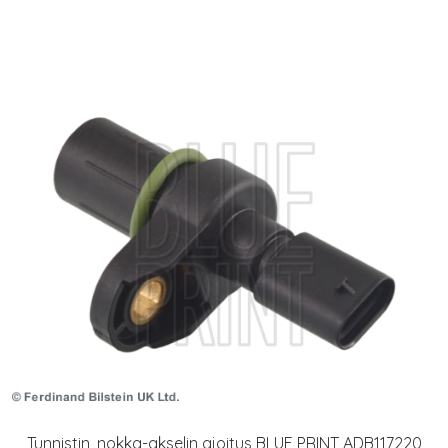
Tunnistin, nokka-akselin ajoitus BLUE PRINT ADB117220