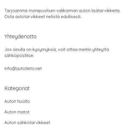
Tarjoamme monipuolisen valikoiman auton lisätarvikkeita.
Osta autotarvikkeet netistä edullisesti.
Yhteydenotto
Jos sinulla on kysymyksiä, voit ottaa meihin yhteyttä
sähköpostitse:
info@autotieto.net
Kategoriat
Auton huolto
Auton matot
Auton sähkötarvikkeet