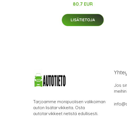
80.7 EUR
LISÄTIETOJA
Yhte
Jos si
meihin
Tarjoamme monipuolisen valikoiman
info@a
auton lisätarvikkeita. Osta
autotarvikkeet netistä edullisesti.