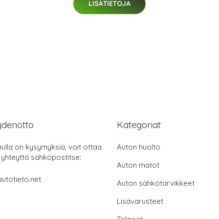
LISÄTIETOJA
ydenotto
Kategoriat
nulla on kysymyksiä, voit ottaa
Auton huolto
 yhteyttä sähköpostitse:
Auton matot
utotieto.net
Auton sähkötarvikkeet
Lisävarusteet