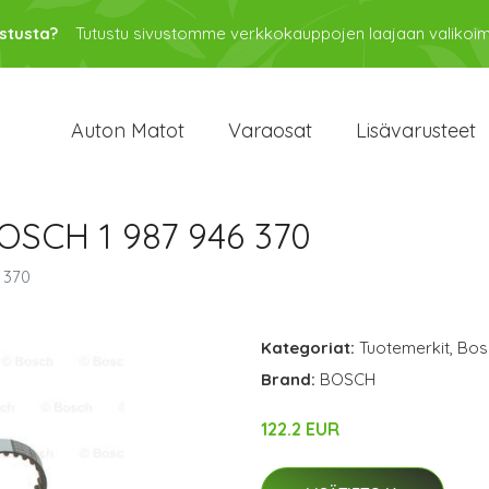
stusta?
Tutustu sivustomme verkkokauppojen laajaan valikoi
Auton Matot
Varaosat
Lisävarusteet
SCH 1 987 946 370
 370
Kategoriat:
Tuotemerkit
,
Bos
Brand:
BOSCH
122.2 EUR