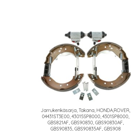
Jarrukenkäsarja, Takana, HONDA,ROVER,
04431ST3E00, 43015SP8000, 4301SP8000,
GBS821AF, GBS90830, GBS90830AF,
GBS90835, GBS90835AF, GBS908