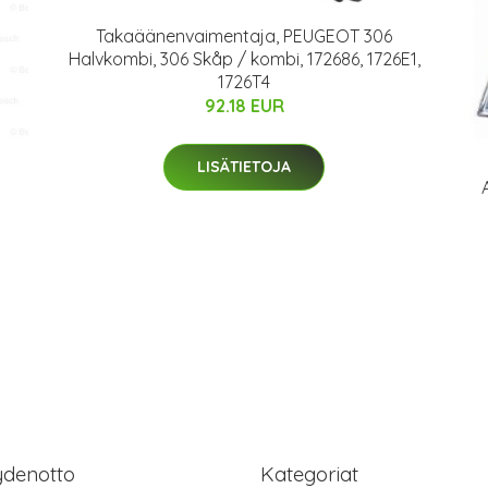
Takaäänenvaimentaja, PEUGEOT 306
Halvkombi, 306 Skåp / kombi, 172686, 1726E1,
1726T4
92.18 EUR
LISÄTIETOJA
ydenotto
Kategoriat