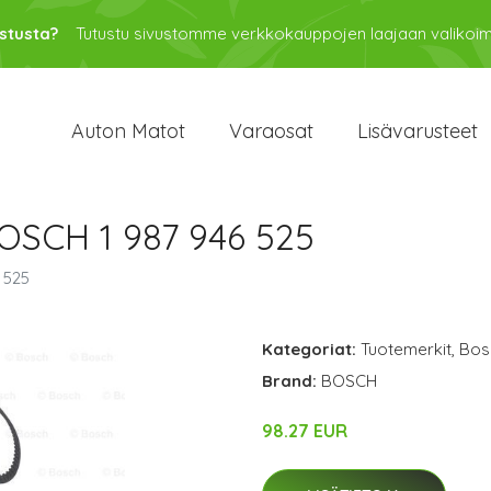
stusta?
Tutustu sivustomme verkkokauppojen laajaan valikoi
Auton Matot
Varaosat
Lisävarusteet
SCH 1 987 946 525
 525
Kategoriat:
Tuotemerkit
,
Bos
Brand:
BOSCH
98.27 EUR