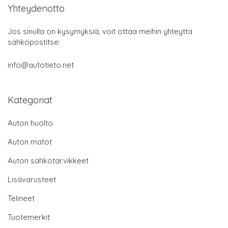
Yhteydenotto
Jos sinulla on kysymyksiä, voit ottaa meihin yhteyttä
sähköpostitse:
info@autotieto.net
Kategoriat
Auton huolto
Auton matot
Auton sähkötarvikkeet
Lisävarusteet
Telineet
Tuotemerkit