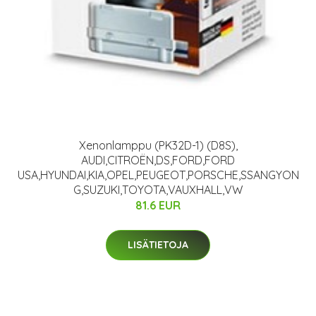
Xenonlamppu (PK32D-1) (D8S),
AUDI,CITROËN,DS,FORD,FORD
USA,HYUNDAI,KIA,OPEL,PEUGEOT,PORSCHE,SSANGYON
G,SUZUKI,TOYOTA,VAUXHALL,VW
81.6 EUR
LISÄTIETOJA