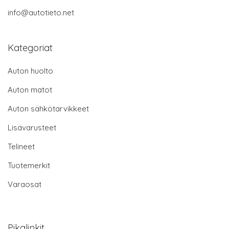
info@autotieto.net
Kategoriat
Auton huolto
Auton matot
Auton sähkötarvikkeet
Lisävarusteet
Telineet
Tuotemerkit
Varaosat
Pikalinkit