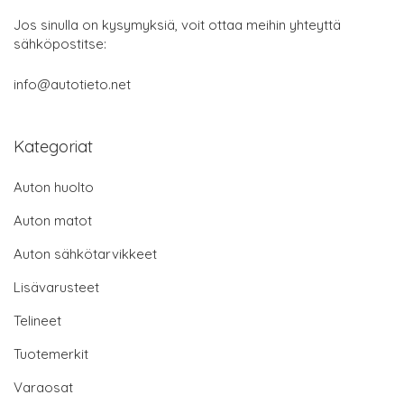
Jos sinulla on kysymyksiä, voit ottaa meihin yhteyttä
sähköpostitse:
info@autotieto.net
Kategoriat
Auton huolto
Auton matot
Auton sähkötarvikkeet
Lisävarusteet
Telineet
Tuotemerkit
Varaosat