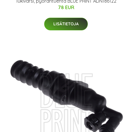
Tukivarsi, pyöräntuenta BLUE PRINT ADN186122
78 EUR
LISÄTIETOJA