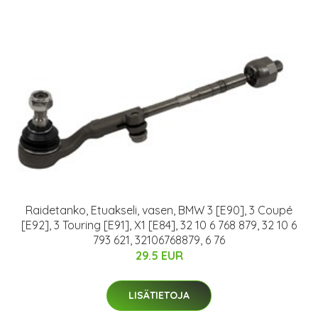
Raidetanko, Etuakseli, vasen, BMW 3 [E90], 3 Coupé
[E92], 3 Touring [E91], X1 [E84], 32 10 6 768 879, 32 10 6
793 621, 32106768879, 6 76
29.5 EUR
LISÄTIETOJA