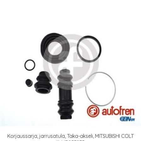
Korjaussarja, jarrusatula, Taka-akseli, MITSUBISHI COLT