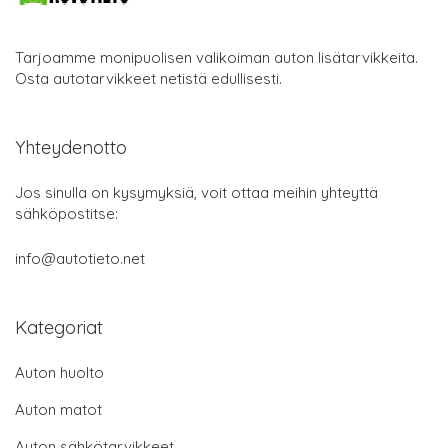
Tarjoamme monipuolisen valikoiman auton lisätarvikkeita.
Osta autotarvikkeet netistä edullisesti.
Yhteydenotto
Jos sinulla on kysymyksiä, voit ottaa meihin yhteyttä
sähköpostitse:
info@autotieto.net
Kategoriat
Auton huolto
Auton matot
Auton sähkötarvikkeet