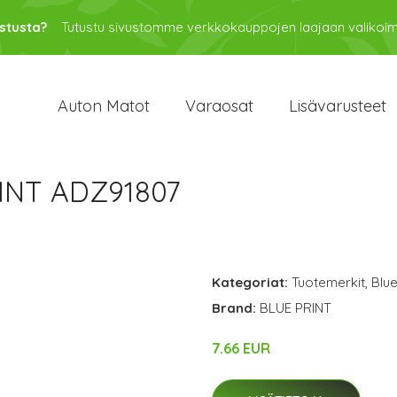
stusta?
Tutustu sivustomme verkkokauppojen laajaan valikoi
Auton Matot
Varaosat
Lisävarusteet
INT ADZ91807
Kategoriat:
Tuotemerkit
,
Blue
Brand:
BLUE PRINT
7.66 EUR