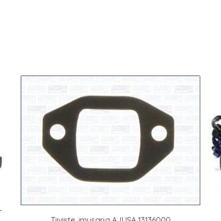
-
Tiiviste, imusarja AJUSA 13136000