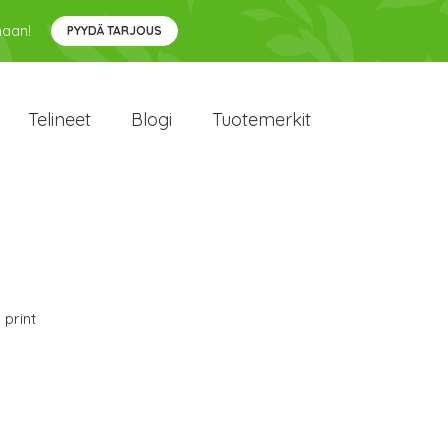
maan!
PYYDÄ TARJOUS
Telineet
Blogi
Tuotemerkit
 print