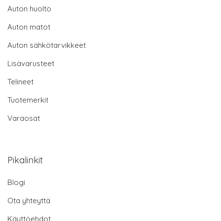
Auton huolto
Auton matot
Auton sähkötarvikkeet
Lisävarusteet
Telineet
Tuotemerkit
Varaosat
Pikalinkit
Blogi
Ota yhteyttä
Käyttöehdot