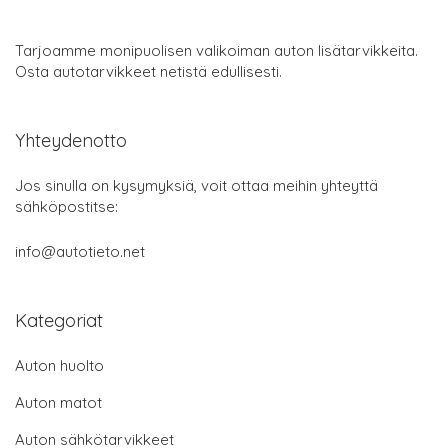
Tarjoamme monipuolisen valikoiman auton lisätarvikkeita.
Osta autotarvikkeet netistä edullisesti.
Yhteydenotto
Jos sinulla on kysymyksiä, voit ottaa meihin yhteyttä
sähköpostitse:
info@autotieto.net
Kategoriat
Auton huolto
Auton matot
Auton sähkötarvikkeet