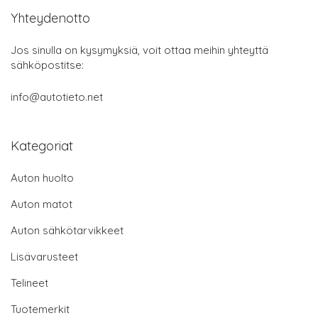
Yhteydenotto
Jos sinulla on kysymyksiä, voit ottaa meihin yhteyttä
sähköpostitse:
info@autotieto.net
Kategoriat
Auton huolto
Auton matot
Auton sähkötarvikkeet
Lisävarusteet
Telineet
Tuotemerkit