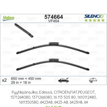
Pyyhkijänsulka, Edessä, CITROËN,FIAT,PEUGEOT,
1371264080, 1371266080, 16 113 505 80, 1610112480,
1611350580, 6423A8, 6423-A8, 6423H8, 64