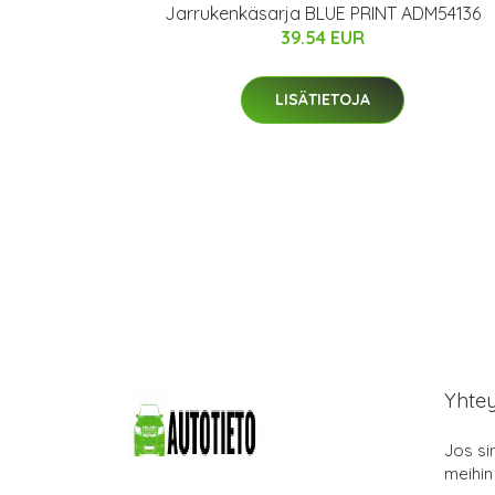
Jarrukenkäsarja BLUE PRINT ADM54136
39.54 EUR
LISÄTIETOJA
Yhte
Jos si
meihin