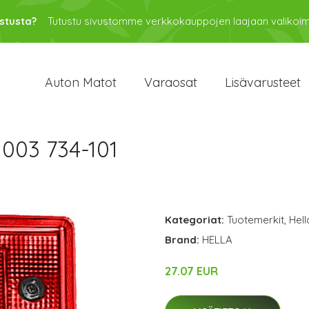
stusta?
Tutustu sivustomme verkkokauppojen laajaan valikoi
Auton Matot
Varaosat
Lisävarusteet
003 734-101
Kategoriat:
Tuotemerkit
,
Hell
Brand:
HELLA
27.07 EUR