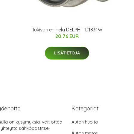
Tukivarren hela DELPHI TD1834W
20.76 EUR
LISÄTIETOJA
ydenotto
Kategoriat
nulla on kysymyksiä, voit ottaa
Auton huolto
 yhteyttä sähköpostitse:
Auton matot