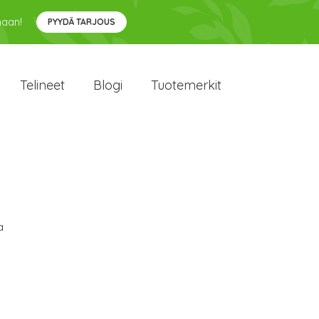
maan!
PYYDÄ TARJOUS
Telineet
Blogi
Tuotemerkit
a