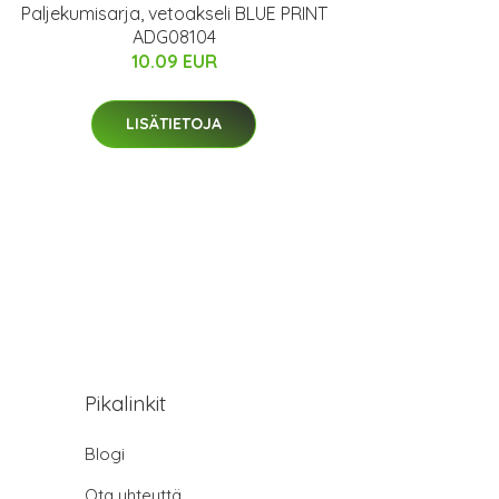
Paljekumisarja, vetoakseli BLUE PRINT
ADG08104
10.09 EUR
LISÄTIETOJA
Pikalinkit
Blogi
Ota yhteyttä