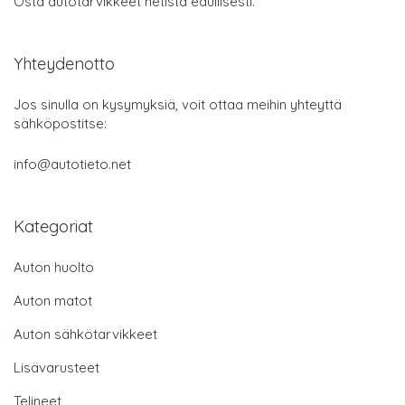
Osta autotarvikkeet netistä edullisesti.
Yhteydenotto
Jos sinulla on kysymyksiä, voit ottaa meihin yhteyttä
sähköpostitse:
info@autotieto.net
Kategoriat
Auton huolto
Auton matot
Auton sähkötarvikkeet
Lisävarusteet
Telineet