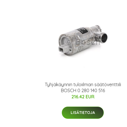
Tyhjäkäynnin tuloiilman säätöventtiili
BOSCH 0 280 140 516
216.42 EUR
LISÄTIETOJA