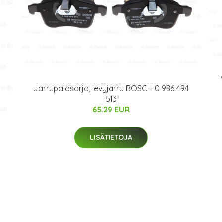
Jarrupalasarja, levyjarru BOSCH 0 986 494
513
65.29 EUR
LISÄTIETOJA