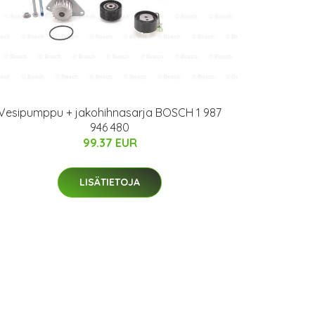
Vesipumppu + jakohihnasarja BOSCH 1 987
946 480
99.37 EUR
LISÄTIETOJA