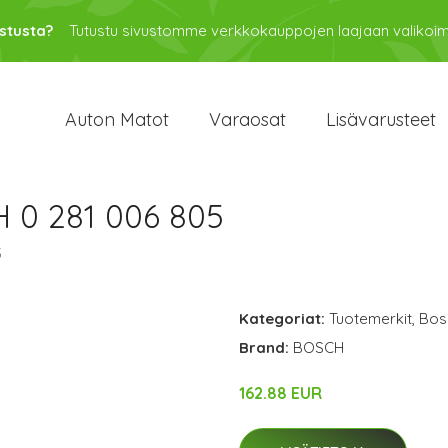
stusta?
Tutustu sivustomme verkkokauppojen laajaan valikoi
Auton Matot
Varaosat
Lisävarusteet
 0 281 006 805
5
Kategoriat:
Tuotemerkit
,
Bos
Brand:
BOSCH
162.88 EUR