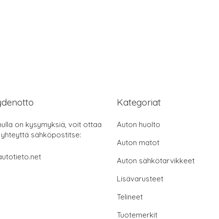
ydenotto
Kategoriat
nulla on kysymyksiä, voit ottaa
Auton huolto
 yhteyttä sähköpostitse:
Auton matot
utotieto.net
Auton sähkötarvikkeet
Lisävarusteet
Telineet
Tuotemerkit