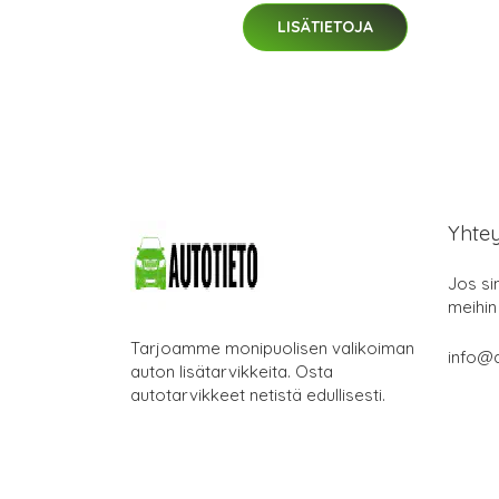
LISÄTIETOJA
Yhte
Jos si
meihin
Tarjoamme monipuolisen valikoiman
info@a
auton lisätarvikkeita. Osta
autotarvikkeet netistä edullisesti.