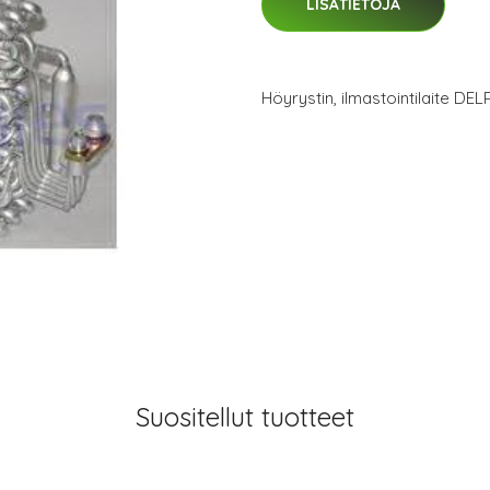
LISÄTIETOJA
Höyrystin, ilmastointilaite D
Suositellut tuotteet