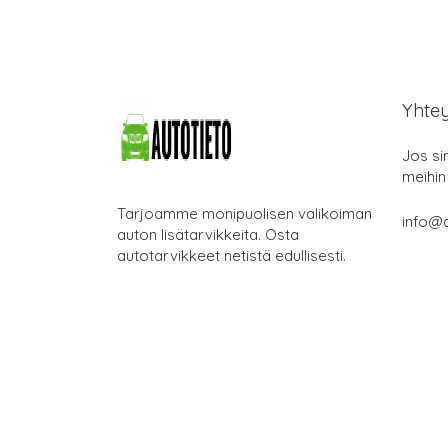
Yhte
Jos si
meihin
Tarjoamme monipuolisen valikoiman
info@a
auton lisätarvikkeita. Osta
autotarvikkeet netistä edullisesti.