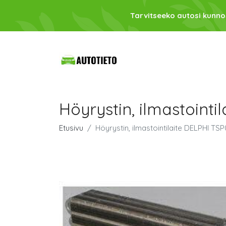
Tarvitseeko autosi kunno
Höyrystin, ilmastoint
Etusivu
Höyrystin, ilmastointilaite DELPHI TS