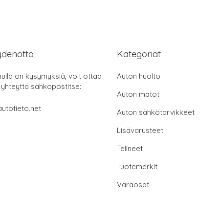
ydenotto
Kategoriat
nulla on kysymyksiä, voit ottaa
Auton huolto
 yhteyttä sähköpostitse:
Auton matot
utotieto.net
Auton sähkötarvikkeet
Lisävarusteet
Telineet
Tuotemerkit
Varaosat