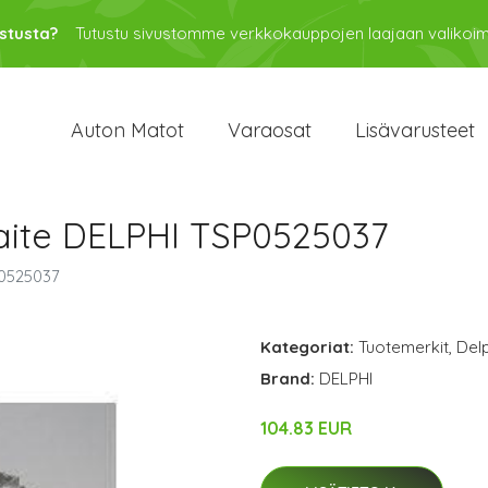
stusta?
Tutustu sivustomme verkkokauppojen laajaan valikoi
Auton Matot
Varaosat
Lisävarusteet
ilaite DELPHI TSP0525037
P0525037
Kategoriat:
Tuotemerkit
,
Delp
Brand:
DELPHI
104.83 EUR