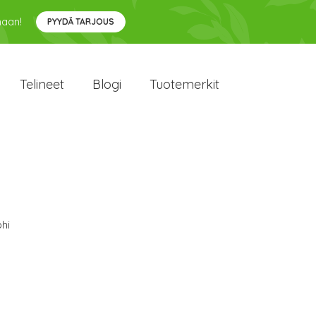
maan!
PYYDÄ TARJOUS
Telineet
Blogi
Tuotemerkit
hi