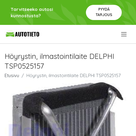
Tarvitseeko autosi
PYYDÄ
TARJOUS
kunnostusta?
.
Höyrystin, ilmastointilaite DELPHI
TSP0525157
Etusivu
Höyrystin, ilmastointilaite DELPHI TSP0525157