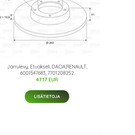
Jarrulevy, Etuakseli, DACIA,RENAULT,
6001547683, 7701208252
47.17 EUR
LISÄTIETOJA