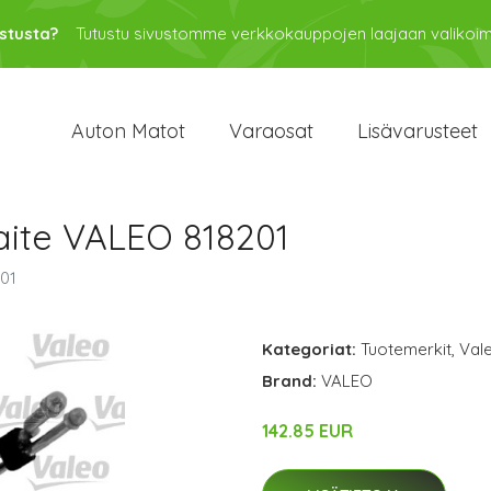
stusta?
Tutustu sivustomme verkkokauppojen laajaan valikoi
Auton Matot
Varaosat
Lisävarusteet
laite VALEO 818201
201
Kategoriat:
Tuotemerkit
,
Val
Brand:
VALEO
142.85 EUR