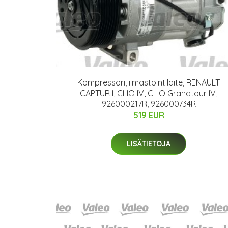
Kompressori, ilmastointilaite, RENAULT
CAPTUR I, CLIO IV, CLIO Grandtour IV,
926000217R, 926000734R
519 EUR
LISÄTIETOJA