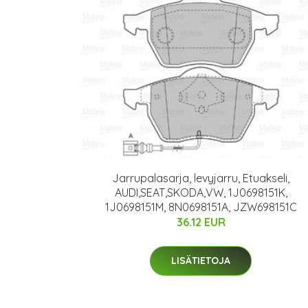
Jarrupalasarja, levyjarru, Etuakseli,
AUDI,SEAT,SKODA,VW, 1J0698151K,
1J0698151M, 8N0698151A, JZW698151C
36.12 EUR
LISÄTIETOJA