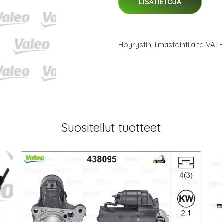
LISÄTIETOJA
Höyrystin, ilmastointilaite VA
Suositellut tuotteet