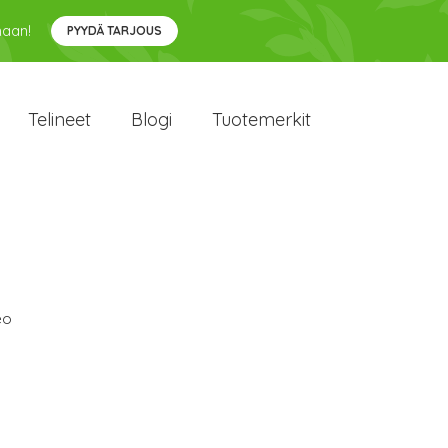
maan!
PYYDÄ TARJOUS
Telineet
Blogi
Tuotemerkit
eo