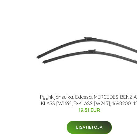
Pyyhkijänsulka, Edessä, MERCEDES-BENZ A
KLASS [W169], B-KLASS [W245], 169820014
19.51 EUR
LISÄTIETOJA