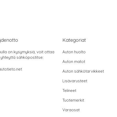
ydenotto
Kategoriat
nulla on kysymyksiä, voit ottaa
Auton huolto
 yhteyttä sähköpostitse:
Auton matot
utotieto.net
Auton sähkötarvikkeet
Lisävarusteet
Telineet
Tuotemerkit
Varaosat