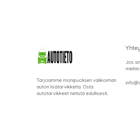
Yhte
Jos si
meihin
Tarjoamme monipuolisen valikoiman
info@a
auton lisätarvikkeita. Osta
autotarvikkeet netistä edullisesti.