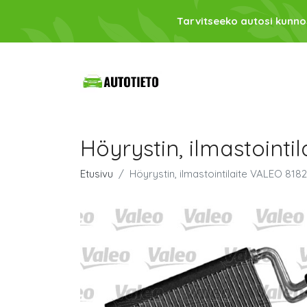
Tarvitseeko autosi kunno
Höyrystin, ilmastointi
Etusivu
Höyrystin, ilmastointilaite VALEO 818