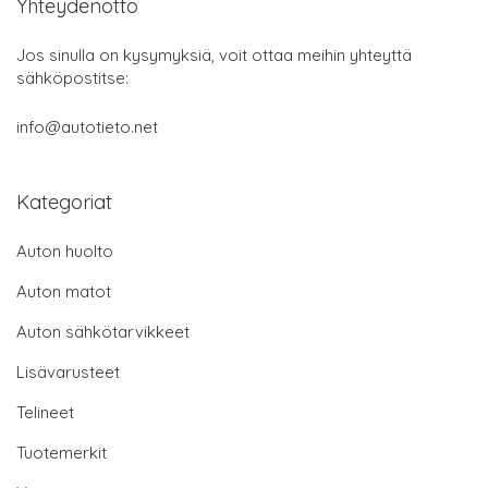
Yhteydenotto
Jos sinulla on kysymyksiä, voit ottaa meihin yhteyttä
sähköpostitse:
info@autotieto.net
Kategoriat
Auton huolto
Auton matot
Auton sähkötarvikkeet
Lisävarusteet
Telineet
Tuotemerkit