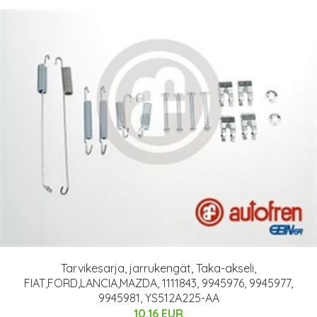
Tarvikesarja, jarrukengät, Taka-akseli,
FIAT,FORD,LANCIA,MAZDA, 1111843, 9945976, 9945977,
9945981, YS512A225-AA
10.16 EUR