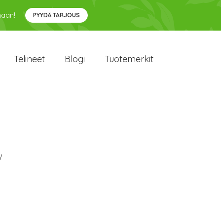
maan!
PYYDÄ TARJOUS
Telineet
Blogi
Tuotemerkit
W