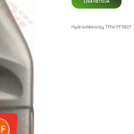
LISÄTIETOJA
Hydrauliikkaöljy TRW PFS801