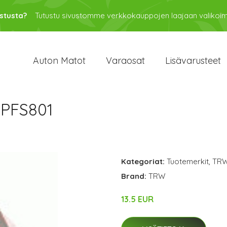
stusta?
Tutustu sivustomme verkkokauppojen laajaan valikoi
Auton Matot
Varaosat
Lisävarusteet
 PFS801
Kategoriat:
Tuotemerkit
,
TR
Brand:
TRW
13.5 EUR