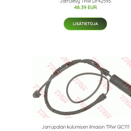
Jarrulevy TRW DF4259S
48.39 EUR
LISÄTIETOJA
Jarrupalan kulumisen ilmaisin TRW GIC111