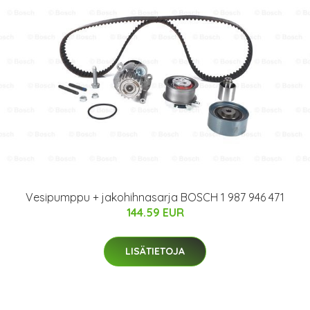
Vesipumppu + jakohihnasarja BOSCH 1 987 946 471
144.59 EUR
LISÄTIETOJA