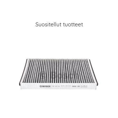
Suositellut tuotteet