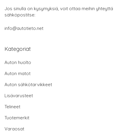
Jos sinulla on kysymyksiä, voit ottaa meihin yhteyttä
sähköpostitse:
info@autotieto.net
Kategoriat
Auton huolto
Auton matot
Auton sähkötarvikkeet
Lisävarusteet
Telineet
Tuotemerkit
Varaosat