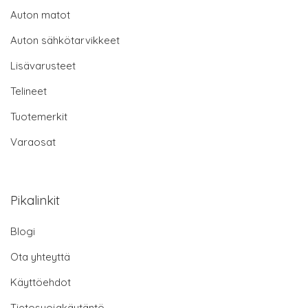
Auton matot
Auton sähkötarvikkeet
Lisävarusteet
Telineet
Tuotemerkit
Varaosat
Pikalinkit
Blogi
Ota yhteyttä
Käyttöehdot
Tietosuojakäytäntö