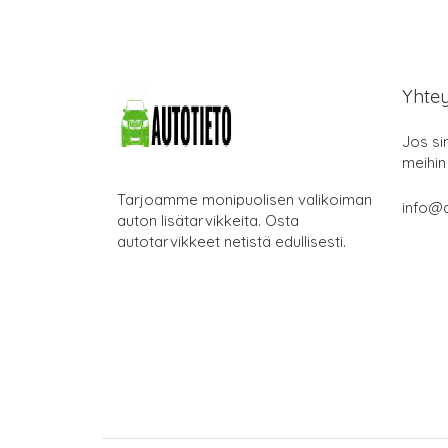
Yhte
Jos si
meihin
Tarjoamme monipuolisen valikoiman
info@a
auton lisätarvikkeita. Osta
autotarvikkeet netistä edullisesti.