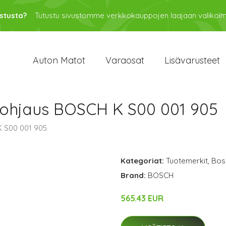
stusta?
Tutustu sivustomme verkkokauppojen laajaan valikoi
Auton Matot
Varaosat
Lisävarusteet
 ohjaus BOSCH K S00 001 905
K S00 001 905
Kategoriat:
Tuotemerkit
,
Bos
Brand:
BOSCH
565.43 EUR