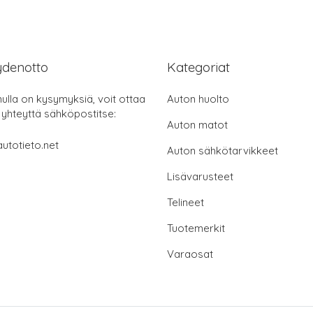
ydenotto
Kategoriat
nulla on kysymyksiä, voit ottaa
Auton huolto
 yhteyttä sähköpostitse:
Auton matot
utotieto.net
Auton sähkötarvikkeet
Lisävarusteet
Telineet
Tuotemerkit
Varaosat