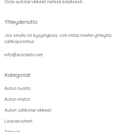
Osta autotarvikkeet netistä edullisesti.
Yhteydenotto
Jos sinulla on kysymyksiä, voit ottaa meihin yhteyttä
sähköpostitse:
info@autotieto.net
Kategoriat
Auton huolto
Auton matot
Auton sähkötarvikkeet
Lisävarusteet
Telineet