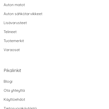
Auton matot
Auton sähkötarvikkeet
Lisävarusteet
Telineet
Tuotemerkit
Varaosat
Pikalinkit
Blogi
Ota yhteyttä
Käyttöehdot
Tietosuojakäytäntö